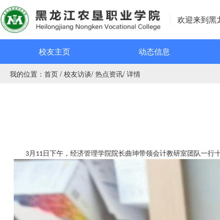
欢迎来到黑
校友主页
动态信息
我的位置：
首页
/
校友访谈
/
热点资讯
/
详情
月
日下午，经济管理学院院长曲珅带领会计教研室团队一行
3
11