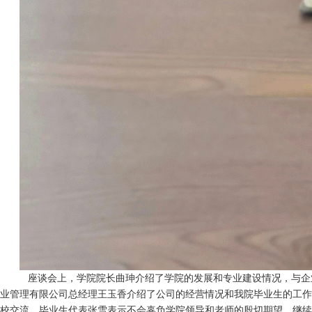
座谈会上，学院院长曲珅
介绍了学
院
的发展和专业建设情况
，
与企
业管理有限公司总经理王玉香
介绍了公司的经营情况和我
院
毕业生的工作
校交流。
毕业生代表张雪
表示不会辜负学
院
领导
和老师
的殷切期望，
继续